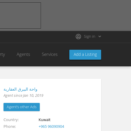
Sign in
rty
Agents
Services
Add a Listing
واحة البيرق العقارية
Agent since Jan 10, 2019
Agent’s other Ads
Country
Kuwait
Phone
+965 96090904