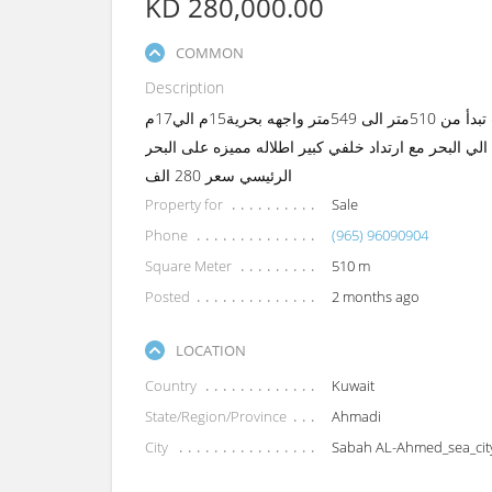
KD 280,000.00
COMMON
Description
للبيع ارض في صباح الاحمد البحرية المرحلة الخامسة مساحات تبدأ من 510متر الى 549متر واجهه بحرية15م الي17م
 البحر مع ارتداد خلفي كبير اطلاله مميزه على البحر
الرئيسي سعر 280 الف
Property for
Sale
Phone
(965) 96090904
Square Meter
510 m
Posted
2 months ago
LOCATION
Country
Kuwait
State/Region/Province
Ahmadi
City
Sabah AL-Ahmed_sea_cit