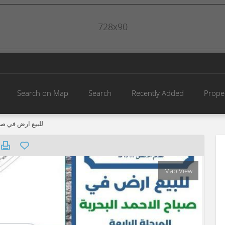
728x90
Search on Map
Search
Recently Added
Prope
للبيع ارض في صبا
Map View