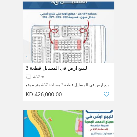
للبيع ارض في المسايل قطعة 3
437 m
للبيع ارض في المسايل قطعة 3 مساحة 437 متر موقع
زاوية على شارع رئيسي مدخل سهل قسيمة 277
KD 426,000.00
Mubarak
Kuwait
سعر الارض 426 الف
alkabeer
Messaile