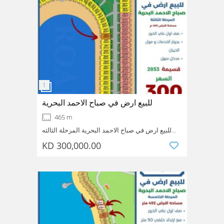
للبيع ارض في صباح الاحمد البحرية
465 m
للبيع ارض في صباح الاحمد البحرية المرحلة الثالثه
مساحة الارض 465 متر صف اول على الخور بجوار
KD 300,000.00
الخدمات ومول الخيران مدخل سهل قسيمة 2853
Sabah AL-
Ahmadi
Kuwait
السعر 300 الف
Ahmed_sea_city