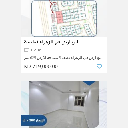
للبيع ارض في الزهراء قطعه 8
625 m
للبيع ارض في الزهراء قطعه 8 مساحة الارض 625 متر
مدخل ومخرج سهل شارع وسكه جانبيه وارتداد
KD 719,000.00
قسيمة 314-313 سعر الارض 719
Zahra
Hawalli
Kuwait
الف