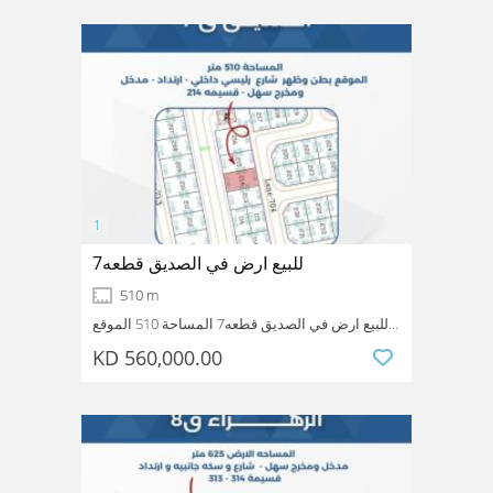
للبيع ارض في الصديق قطعه7
510 m
للبيع ارض في الصديق قطعه7 المساحة 510 الموقع
بطن وظهر شارع رئيسي داخلي ارتداد مدخل ومخرج
KD 560,000.00
سهل قسيمة 214 السعر 560
Siddiq
Hawalli
Kuwait
الف