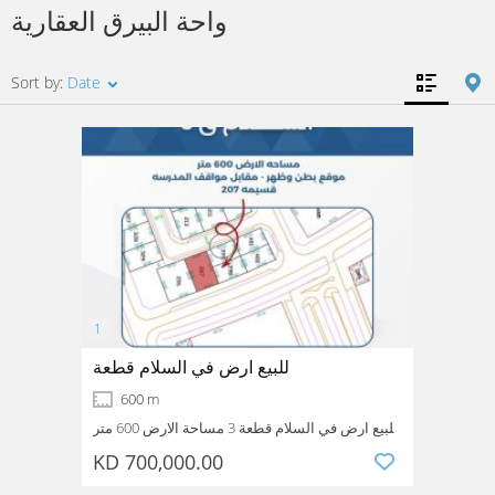
واحة البيرق العقارية
Tunisia
Turkey
Sort by:
Date
للبيع ارض في السلام قطعة
600 m
للبيع ارض في السلام قطعة 3 مساحة الارض 600 متر
موقع بطن وظهر مقابل مواقف المدرسه قسيمة 207
KD 700,000.00
Salam
Hawalli
Kuwait
سعر الارض 700 الف