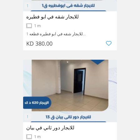
للايجار شقه في ابو فطيره
1 m
للايجار شقه في ابو فطيره قطعه 1
3 غرف منهم غ ماستر وغرفة عامله وصالة و3 حمامات
KD 380.00
ومطبخ وتكييف وسخان مركزي ومصعد وموقفين
Abu
Mubarak alkabeer
Kuwait
الايجار 380 الف
ftaira
للايجار دور ثاني في بيان
1 m