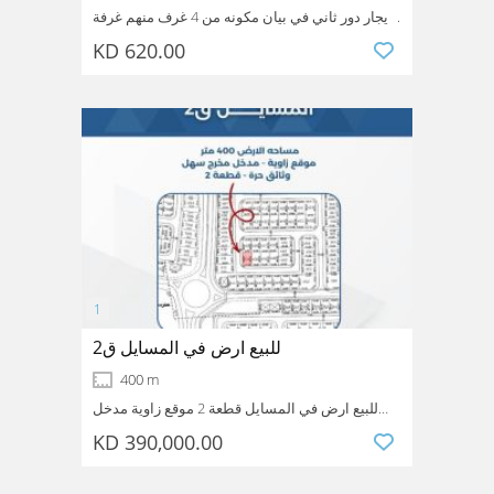
للايجار دور ثاني في بيان مكونه من 4 غرف منهم غرفة
ماستر و صاله وبلكونه ومطبخ وغرفة عامله و 4
KD 620.00
حمامات ومصعد وموقفين الايجار 620
Bayan
Hawalli
Kuwait
دينار
للبيع ارض في المسايل ق2
400 m
للبيع ارض في المسايل قطعة 2 موقع زاوية مدخل
مخرج سهل مساحه الارض 400 متر قسيمة رقم 433
KD 390,000.00
قسيمة رقم 434 وثائق حرة السعر 390
Messaile
Mubarak alkabeer
Kuwait
الف