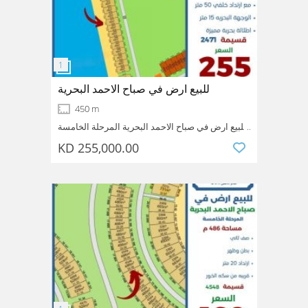
للبيع ارض في صباح الاحمد البحرية
450 m
للبيع ارض في صباح الاحمد البحرية المرحلة الخامسة
المساحة 450 متر صف اول على الخور مع ارتداد
KD 255,000.00
خلفي 50 متر الواجهه البحرية 15 متر اطلالة بحرية
مميزه قسيمة 2471 السعر 255
Sabah AL-Ahmed_sea_city
Ahmadi
Kuwait
الف