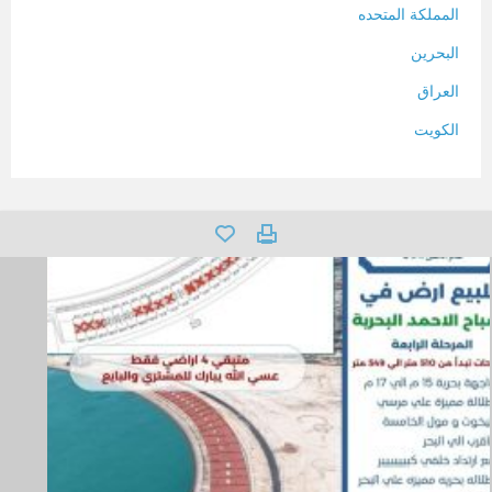
المملكة المتحده
البحرين
العراق
الكويت
لبنان
المغرب
سلطنة عمان
فلسطين
قطر
سوريا
تونس
تركيا