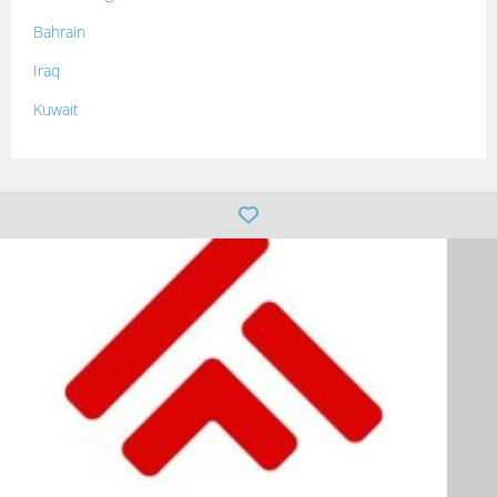
Bahrain
Iraq
Kuwait
Lebanon
Morocco
Oman
Palestine
Qatar
Syria
Tunisia
Turkey