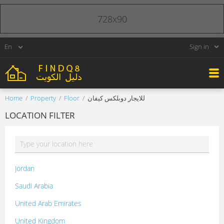
728x90
Sign in
Home
Property
Floor
للايجار دوبلكس كيفان
LOCATION FILTER
Jordan
Saudi Arabia
United Arab Emirates
United Kingdom