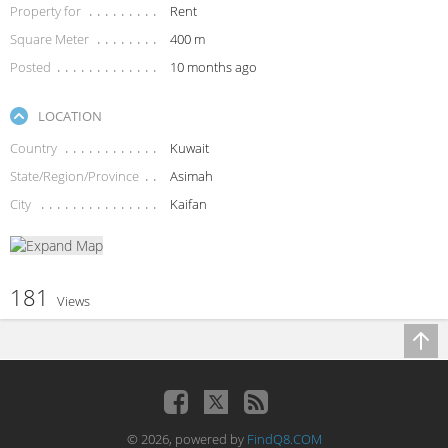
Property for
Rent
Square Meter
400 m
Posted
10 months ago
LOCATION
Country
Kuwait
State/Region/Province
Asimah
City
Kaifan
181
Views
© 2026, powered by
FindQ8.COM