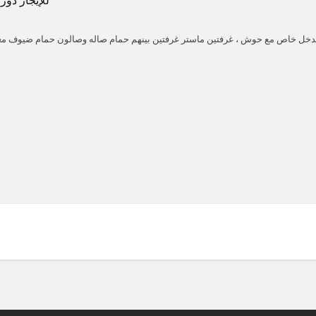
للإيجار دو
مدخل خاص مع حوش ، غرفتين ماستر غرفتين بينهم حمام صاله وصالون حمام ضيوف مغ
ait
Hawalli
Hitteen