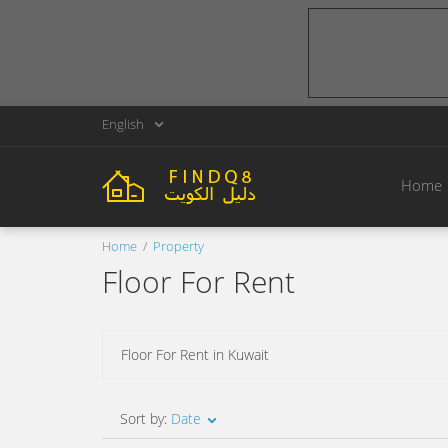
English
Home
Home
Property
Floor For Rent
Floor For Rent in Kuwait
Sort by:
Date