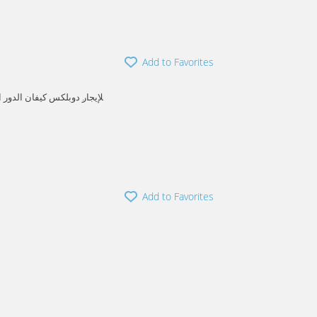
Add to Favorites
للإيجار دوبلكس كيفان الدور
معيشه مع بلكونه حما
simah
Kaifan
Add to Favorites