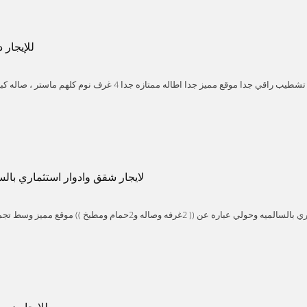
للإيجار 
للإيجار دور ثاني ابو فطيره تشطيب راقي جدا موقع مميز جدا اطاله ممتازه جدا 4 غر
Kuwait
شهر مطلوب مطلوب اسره صغيره بدون اطفال صغار حسب رغبه المالكللتواصل 67771190
لايجار شقق وادوار استثماري بال
ait
Hawalli
Salmiya