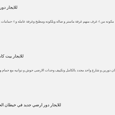
للايجار دور
للايجار دور ثاني في بيان مكونه من 4 غرف من
Kuwait
Hawalli
Bayan
للايجار بيت كا
يمان دورين و شارع واحد مجدد بالكامل وتكييف وحدات الارضى حوش و دوانيه مع حمام و
و غرفه تبديل ملابس و الملحق مطبخ رئيسي و حوش و مخزن و غرفة سايق الاول غرفتي
Om AL
Ahmadi
Kuwait
غرفتين وحمام و غرفة غسيل والسطح غرفة خا دمة وحمام ايجار 80
للايجار دور ارضي جديد في خيطان الج