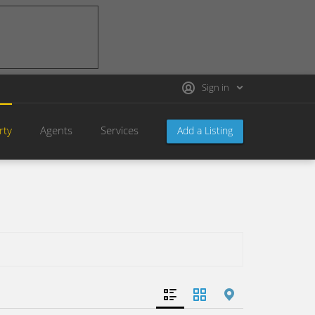
Sign in
rty
Agents
Services
Add a Listing