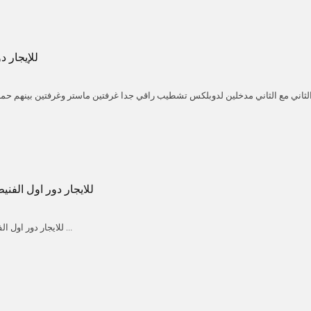
للإيجار 
 الثاني مع الثاني مدخلين لدوبلكس تشطيب راقي جدا غرفتين ماستر وغرفتين بينهم حما
م ضيوف ومغاسل مطبخ مجهز غرفه خادمه مع حمام غرفه غسيل مع بلكونه شور بوكس 
A
Kuwait
مركزي موقفين سياره سرداب الايجار 1150 دينار نهائي مع تامين شهر للتواصل 67771190
للايجار دور اول الفن
للايجار دور اول الفنيطيس قطعه 4
Kuwait
Mubarak alkabeer
Fnaitees