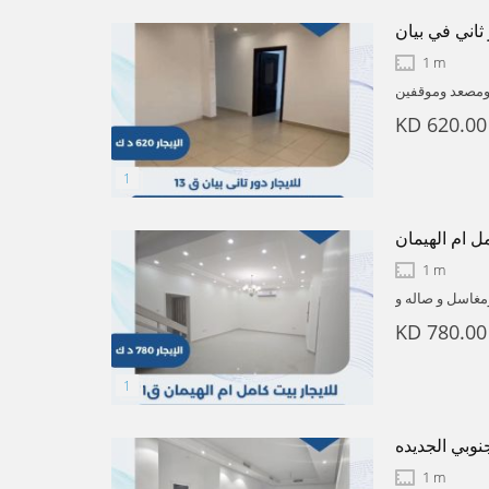
 ثاني في بيان
1 m
هم غرفة ماستر و صاله وبلكونه ومطبخ وغرفة عامله و 4 حمامات ومصعد وموقفين
الايجار 620 دينار
KD 620.00
مل ام الهيمان
1 m
مغاسل و صاله و
ن وحمام و جناح
KD 780.00
7 دينار
نوبي الجديده
1 m