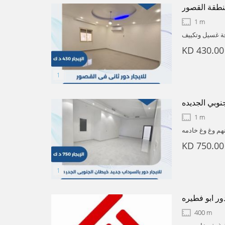
منطقة القصور
1 m
مطبخ وغرفة غسيل وتكييف
4 دينار
KD 430.00
نوبي الجديده
1 m
 الجديده ديوانيه مع حمام ومغاسل وصالتين مع حمام ومغاسل و3 غرف منهم وغ وغ خادمه
KD 750.00
دور ابو فطيره
400 m