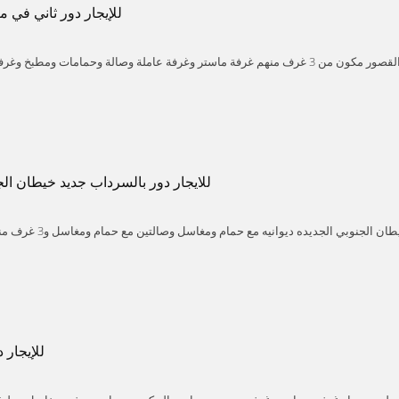
للإيجار دور ثاني في 
للإيجار دور ثاني في منطقة القصور مكون من 3 غرف منهم غرفة ماستر وغرفة عاملة وصالة وحمامات و
Qusour
Mubarak alkabeer
Kuwait
وحدات وسخان مركزي ومصعد وموقفين الإيجار 30
للايجار دور بالسرداب جديد خيطان الج
للايجار دور بالسرداب جديد خيطان الجنوبي
F
Kuwait
ومطبخين و7 حمامات وغرفة سائق ومخزن وتكييف وسخان مركزي ومصعد الايجار 750 دينار
للإيجار 