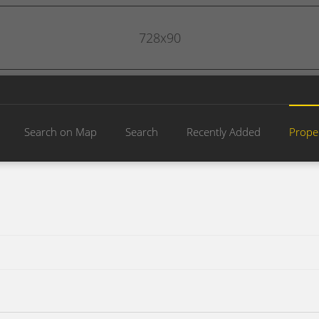
728x90
Search on Map
Search
Recently Added
Prope