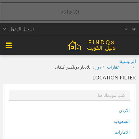
728x90
تسجيل الدخول
الرئيسية
عقارات
دور
للايجار دوبلكس كيفان
LOCATION FILTER
الأردن
السعوديه
الامارات