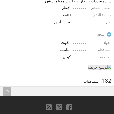
سياره سرداب ، ايجار 1250 دك مع تامين شهر
القسم المختص
الإيجار
مساحة العقار
400 م
نشر
منذ 10 أشهر
موقع
الدولة
الكويت
المحافظة
العاصمة
المنطقه
كيفان
182
المشاهدات