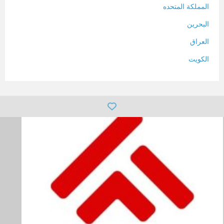
المملكة المتحده
البحرين
العراق
الكويت
لبنان
المغرب
سلطنة عمان
فلسطين
قطر
سوريا
تونس
تركيا