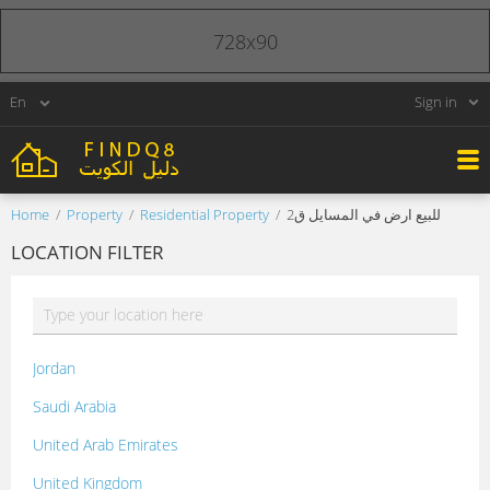
728x90
Sign in
Home
Property
Residential Property
للبيع ارض في المسايل ق2
LOCATION FILTER
Jordan
Saudi Arabia
United Arab Emirates
United Kingdom