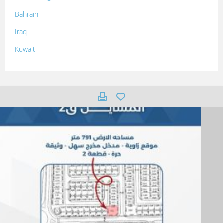
Bahrain
Iraq
Kuwait
Lebanon
Morocco
Oman
Palestine
Qatar
Syria
Tunisia
Turkey