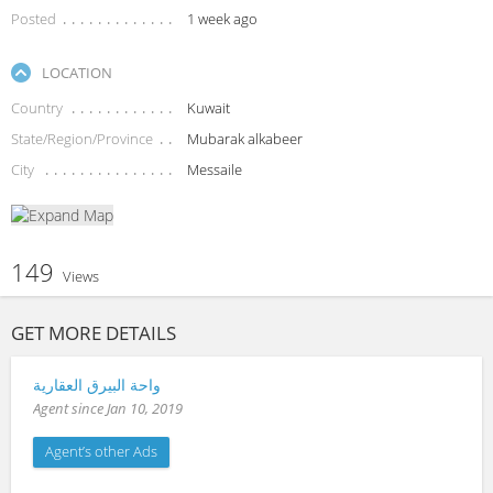
Posted
1 week ago
LOCATION
Country
Kuwait
State/Region/Province
Mubarak alkabeer
City
Messaile
149
Views
GET MORE DETAILS
واحة البيرق العقارية
Agent since Jan 10, 2019
Agent’s other Ads