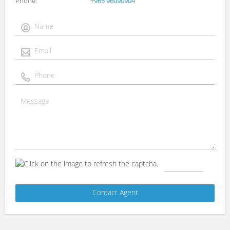
Phone
+965 96090904