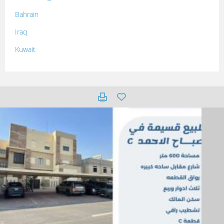
Bahrain
Iraq
Kuwait
Lebanon
Morocco
Oman
Palestine
Qatar
Syria
Tunisia
Turkey