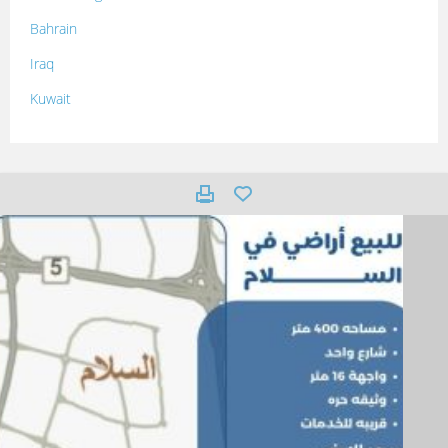
Bahrain
Iraq
Kuwait
Lebanon
Morocco
Oman
Palestine
Qatar
Syria
Tunisia
Turkey