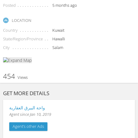
Posted
5 months ago
LOCATION
Country
Kuwait
State/Region/Province
Hawalli
City
Salam
454
Views
GET MORE DETAILS
واحة البيرق العقارية
Agent since Jan 10, 2019
Agent’s other Ads