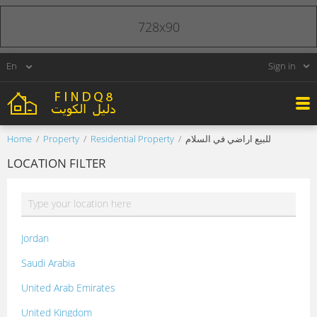
728x90
Sign in
Home
Property
Residential Property
للبيع اراضي في السلام
LOCATION FILTER
Jordan
Saudi Arabia
United Arab Emirates
United Kingdom