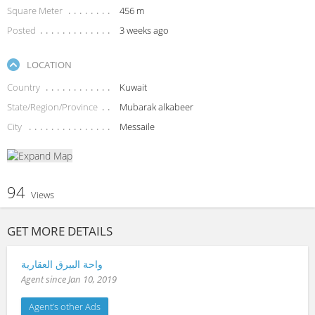
Square Meter
456 m
Posted
3 weeks ago
LOCATION
Country
Kuwait
State/Region/Province
Mubarak alkabeer
City
Messaile
94
Views
GET MORE DETAILS
واحة البيرق العقارية
Agent since Jan 10, 2019
Agent’s other Ads