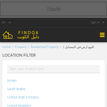
728x90
Sign in
Home
Property
Residential Property
للبيع ارض في المسايل 2
LOCATION FILTER
Jordan
Saudi Arabia
United Arab Emirates
United Kingdom