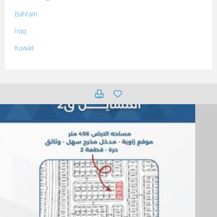
Bahrain
Iraq
Kuwait
Lebanon
Morocco
Oman
Palestine
Qatar
Syria
Tunisia
Turkey