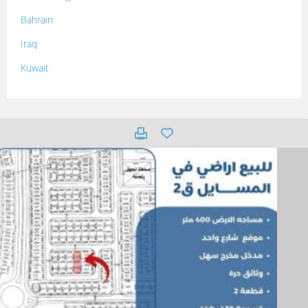
Bahrain
Iraq
Kuwait
Lebanon
Morocco
Oman
Palestine
Qatar
Syria
Tunisia
Turkey