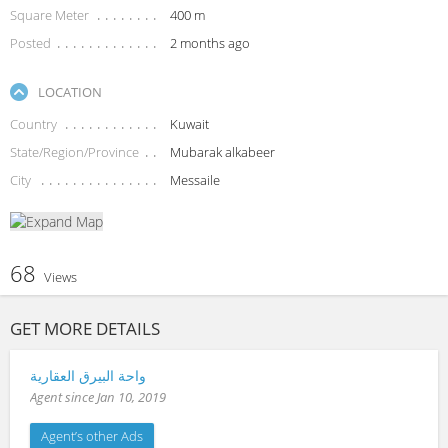
Square Meter
400 m
Posted
2 months ago
LOCATION
Country
Kuwait
State/Region/Province
Mubarak alkabeer
City
Messaile
68
Views
GET MORE DETAILS
واحة البيرق العقارية
Agent since Jan 10, 2019
Agent’s other Ads