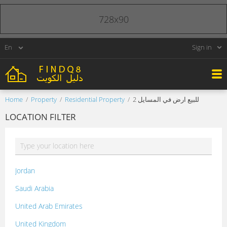
728x90
Sign in
Home
Property
Residential Property
للبيع ارض في المسايل 2
LOCATION FILTER
Jordan
Saudi Arabia
United Arab Emirates
United Kingdom