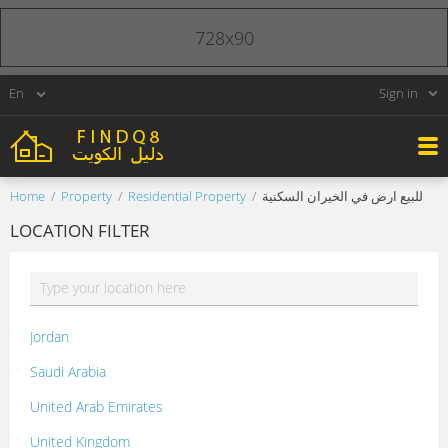
728x90
Sign in
Home
Property
Residential Property
للبيع ارض في الخيران السكنية
LOCATION FILTER
Jordan
Saudi Arabia
United Arab Emirates
United Kingdom