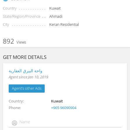
Country
Kuwait
State/Region/Province
Ahmadi
City
Keran Residential
892
Views
GET MORE DETAILS
واحة البيرق العقارية
Agent since Jan 10, 2019
Agent’s other Ads
Country
Kuwait
Phone
+965 96090904