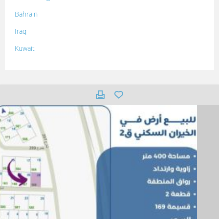
Bahrain
Iraq
Kuwait
Lebanon
Morocco
Oman
Palestine
Qatar
Syria
Tunisia
Turkey