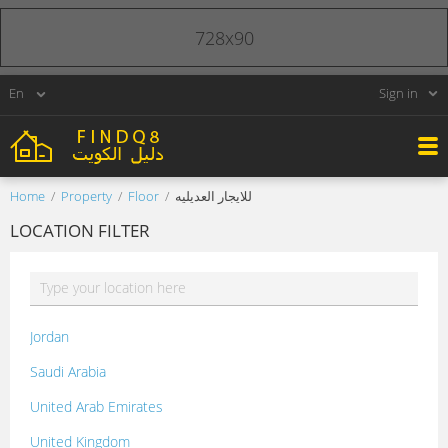
728x90
Sign in
Home
Property
Floor
للايجار العديليه
LOCATION FILTER
Jordan
Saudi Arabia
United Arab Emirates
United Kingdom