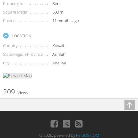
Property for
Rent
Square Meter
500 m
Posted
11 months ago
LOCATION
Country
Kuwait
State/Region/Province
Asimah
City
Adailiya
209
Views
© 2026, powered by
FindQ8.COM