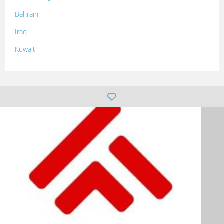
Bahrain
Iraq
Kuwait
Lebanon
Morocco
Oman
Palestine
Qatar
Syria
Tunisia
Turkey