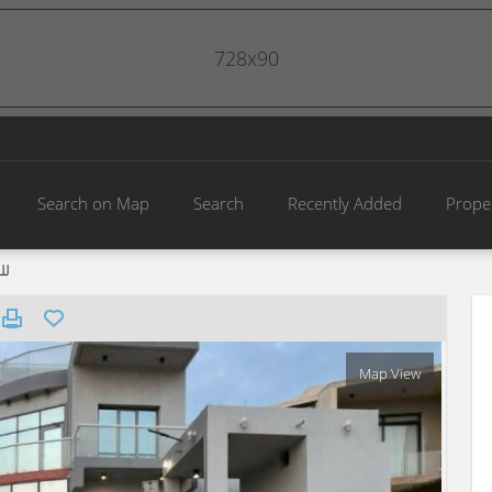
728x90
Search on Map
Search
Recently Added
Prope
لل
Map View