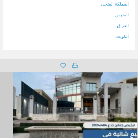
المملكة المتحده
البحرين
العراق
الكويت
لبنان
المغرب
سلطنة عمان
فلسطين
قطر
سوريا
تونس
تركيا