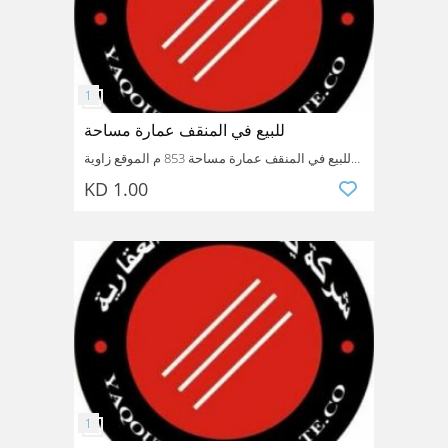
للبيع في المنقف عمارة مساحة
للبيع في المنقف عمارة مساحة 853 م الموقع زاوية
المدخول 5270 سعر السوم مليون و310 الف سعر
KD 1.00
البيع مليون و320 الف
مرجع رقم 7872 للاستفسار 99454948 محافظة
الاحمدى شركة يعقوب عبيد العقارية نتعامل مع
الملاك مباشرة معظم الاسعار قابلة للتفاوض
Kuwait
Ahmadi
Mangaf