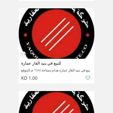
مرجع رقم 7852 للاستفسار -22451544-99454948
محافظة الفروانية شركة يعقوب عبيد العقارية نتعامل
مع الملاك مباشرة معظم الاسعار قابلة رللتفاوض
Kuwait
Farwaniya
Farwaniya
للبيع في بنيد القار عمارة
للبيع في بنيد القار عمارة هدام مساحة 1040 م الموقع
زاوية علي شارع الخليج مقابل البحر موقع ممتاز جدا
KD 1.00
سعر السوم 4 مليون سعر البيع لاعلي سوم
رقم مرجع 7855 للاستفسار -99454948-شركة يعقوب
عبيد العقارية
Kuwait
Asimah
Bnaid AlQar