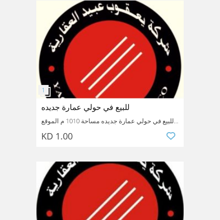
Kuwait
Farwaniya
Jleeb AlShiyoukh
للبيع في حولي عمارة جديده
للبيع في حولي عمارة جديده مساحة 1010 م الموقع
شارع واحد مكونه 42 شقة بناء فاخر جدا سعر البيع
KD 1.00
علي السوم
مرجع رقم7882 للاستفسار 99454948 شركة يعقوب
عبيد العقارية نتعامل مع الملاك مباشرة
Kuwait
Hawalli
Hawalli