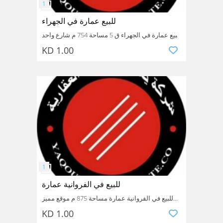
للبيع عمارة في الجهراء
للبيع عمارة في الجهراء ق 5 مساحة 754 م شارع واحد
اخو الزاوية مكونه 6 ادوار ايجارها 5840 سعر البيع
KD 1.00
مليون و750 الف مرجع رقم 7583
للاستفسار 99454948 محافظة الجهراء شركة يعقوب
عبيد العقارية نتعامل مع الملاك مباشرة معظم
الاسعار قابلة للتفاوض
Kuwait
Jahra
Jahra
للبيع في الفروانية عمارة
للبيع في الفروانية عمارة مساحة 875 م موقع مميز
جدا على شارع الرئيسي بطن وظهر وارتداد مكونه
KD 1.00
سعر السوم 2 مليون سعر البيع لاعلي سوم