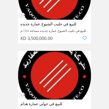
للبيع في جليب الشيوخ عمارة جديده
للبيع في جليب الشيوخ عمارة جديده مساحة 1066م
الموقع بطن وظهر شارع رئيسي تشطيب سوبر
KD 3,500,000.00
ديلوكس دخلها الشهري 20.000 سعر البيع 3 مليون
500 جميع الاسعار قابله للتفاوض مرجع رقم 7666
للاستفسار 99454948 محافظة الفروانية شركة
يعقوب عبيد العقارية نتعامل مع الملاك مباشرة
Kuwait
Farwaniya
Jleeb AlShiyoukh
للبيع في حولي عمارة هدام