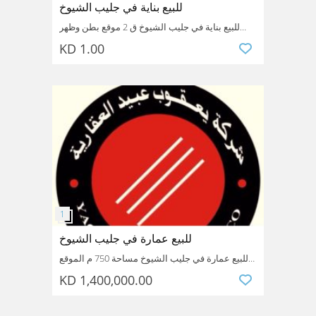
للبيع بناية في جليب الشيوخ
للبيع بناية في جليب الشيوخ ق 2 موقع بطن وظهر
شارعين 5 ادوار مساحة 980 م ارتداد بساحة لا يوجد
KD 1.00
مخالفات شهادة الأوصاف جاهزة. مدخول شهري 6080
دينار
مرجع رقم 7754 للاستفسار محافظة الفروانية شركة
يعقوب عبيد العقارية نتعامل مع الملاك مباشرة معظم
الاسعار قابلة للتفاوض 99454948
Kuwait
Farwaniya
Jleeb AlShiyoukh
للبيع عمارة في جليب الشيوخ
للبيع عمارة في جليب الشيوخ مساحة 750 م الموقع
شارع وسكة دخلها المتوقع 9000 سعر البيع مليون
KD 1,400,000.00
و400 الف مرجع رقم 7584 للاستفسار 99454948
محافظة الفروانية شركة يعقوب عبيد العقارية نتعامل
مع الملاك مباشرة معظم الاسعار قابلة للتفاوض