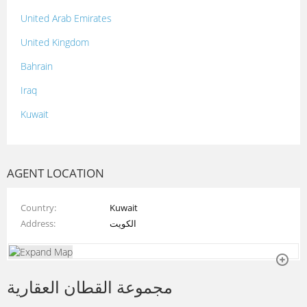
United Arab Emirates
United Kingdom
Bahrain
Iraq
Kuwait
Lebanon
Morocco
AGENT LOCATION
Oman
Country
Kuwait
Palestine
Address
الكويت
Qatar
Syria
مجموعة القطان العقارية
Tunisia
Turkey