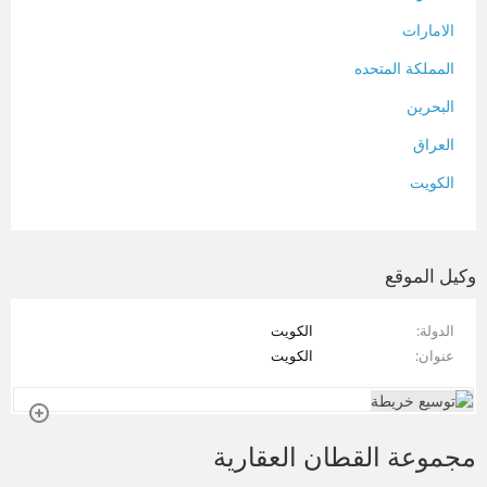
الامارات
المملكة المتحده
البحرين
العراق
الكويت
لبنان
المغرب
وكيل الموقع
سلطنة عمان
الدولة
الكويت
فلسطين
عنوان
الكويت
قطر
سوريا
مجموعة القطان العقارية
تونس
تركيا