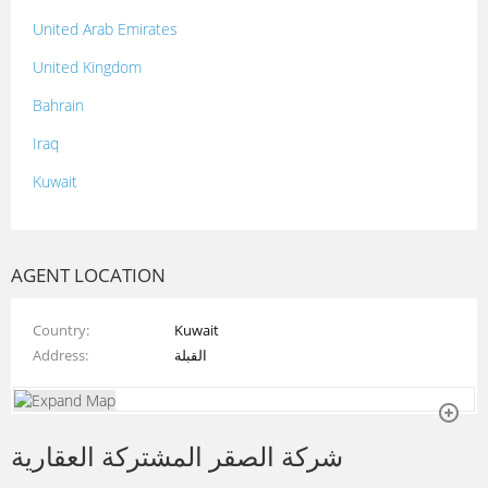
United Arab Emirates
United Kingdom
Bahrain
Iraq
Kuwait
Lebanon
Morocco
AGENT LOCATION
Oman
Country
Kuwait
Palestine
Address
القبلة
Qatar
Syria
شركة الصقر المشتركة العقارية
Tunisia
Turkey