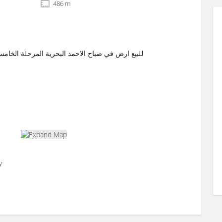
486 m
للبيع ارض في صباح الاحمد البحرية المرحلة الخامسة المساحة 486 متر صف ثاني و ار
y