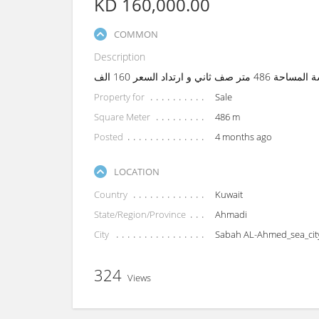
KD 160,000.00
COMMON
Description
تداد السعر 160 الف
Property for
Sale
Square Meter
486 m
Posted
4 months ago
LOCATION
Country
Kuwait
State/Region/Province
Ahmadi
City
Sabah AL-Ahmed_sea_cit
324
Views