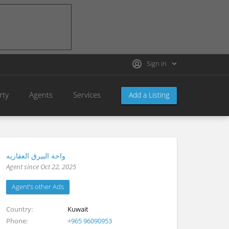
Sign in
rty
Agents
Services
Add a Listing
واحة البيرق العقاريه
Agent since Oct 22, 2025
Agent’s other Ads
Country
Kuwait
Phone
+965 96090953