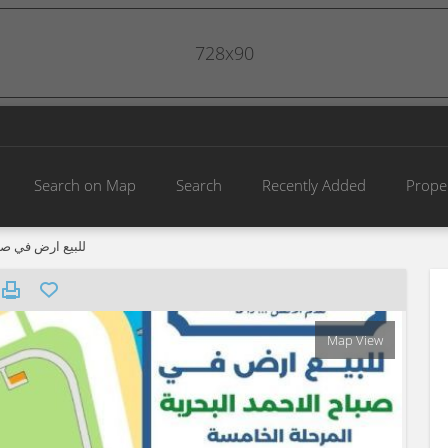
728x90
Search on Map
Search
Recently Added
Prope
للبيع ارض في صبا
Map View