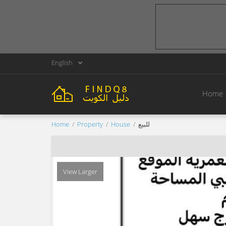
English
Home
Home
Property
House
للبيع
View Larger