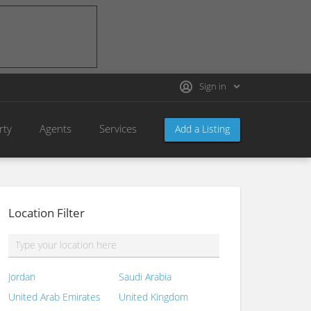
Sign in
rty
Agents
Services
Add a Listing
Location Filter
Jordan
Saudi Arabia
United Arab Emirates
United Kingdom