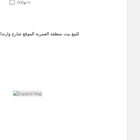
600م m
للبيع بيت منطقة العمرية الموقع شارع وارتداد جانبي المساحة 600م