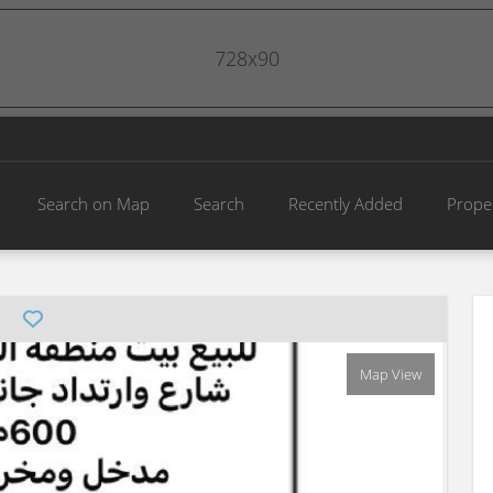
728x90
Search on Map
Search
Recently Added
Prope
Map View