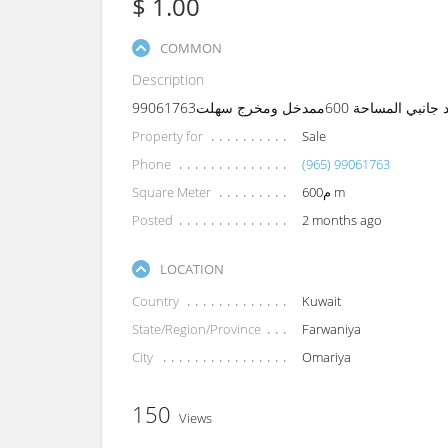
$ 1.00
COMMON
Description
مدخل ومخرج سهلت99061763
Property for
Sale
Phone
(965) 99061763
Square Meter
600م m
Posted
2 months ago
LOCATION
Country
Kuwait
State/Region/Province
Farwaniya
City
Omariya
150
Views