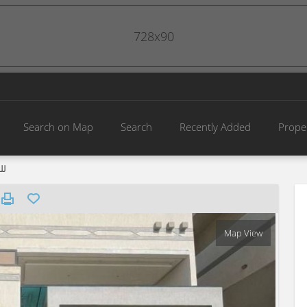
728x90
Search on Map
Search
Recently Added
Prope
لل
Map View