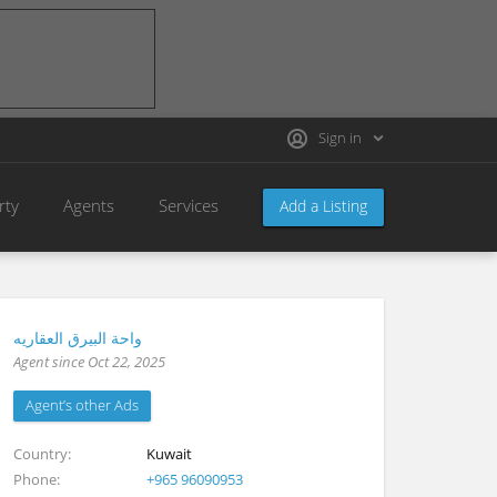
Sign in
rty
Agents
Services
Add a Listing
واحة البيرق العقاريه
Agent since Oct 22, 2025
Agent’s other Ads
Country
Kuwait
Phone
+965 96090953