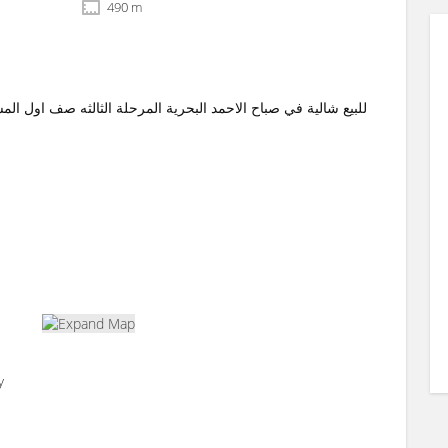
490 m
y