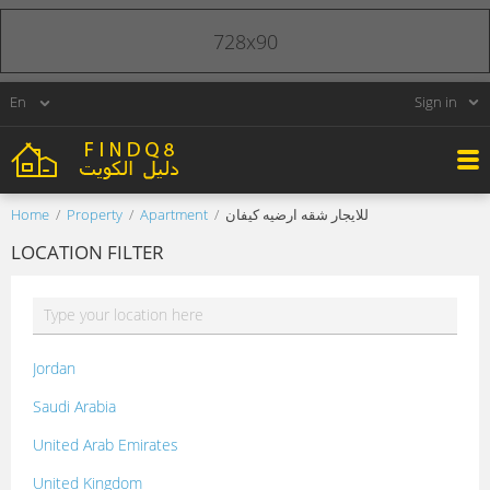
728x90
Sign in
Home
Property
Apartment
للايجار شقه ارضيه كيفان
LOCATION FILTER
Jordan
Saudi Arabia
United Arab Emirates
United Kingdom