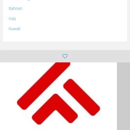
Bahrain
Iraq
Kuwait
Lebanon
Morocco
Oman
Palestine
Qatar
Syria
Tunisia
Turkey