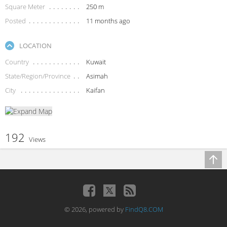
Square Meter
250 m
Posted
11 months ago
LOCATION
Country
Kuwait
State/Region/Province
Asimah
City
Kaifan
192
Views
© 2026, powered by
FindQ8.COM