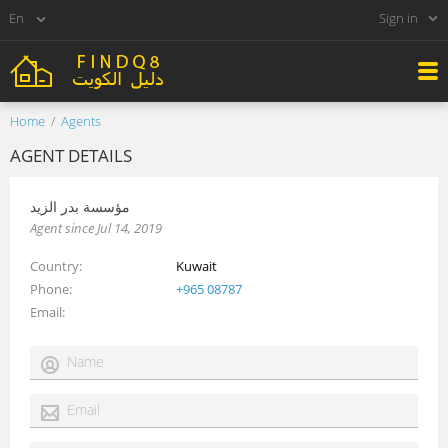
Sign in
Home
Agents
AGENT DETAILS
مؤسسة بدر الزيد
Agent since Jul 14, 2019
Country
Kuwait
Phone
+965 08787
Email