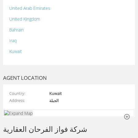
United Arab Emirates
United Kingdom
Bahrain
Iraq
Kuwait
Lebanon
Morocco
AGENT LOCATION
Oman
Country
Kuwait
Palestine
Address
الجبلة
Qatar
Syria
شركة فواز الفرحان العقارية
Tunisia
Turkey