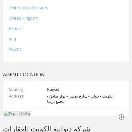
United Arab Emirates
United Kingdom
Bahrain
Iraq
Kuwait
Lebanon
Morocco
AGENT LOCATION
Oman
Country
Kuwait
Palestine
Address
الكويت - حولي - شارع تونس - دوار صادق -
Qatar
مجمع برشا
Syria
Tunisia
شركة ديوانية الكويت للعقارات
Turkey