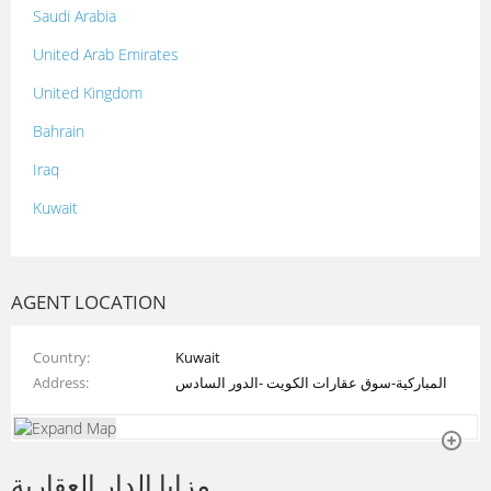
Saudi Arabia
United Arab Emirates
United Kingdom
Bahrain
Iraq
Kuwait
Lebanon
Morocco
AGENT LOCATION
Oman
Country
Kuwait
Palestine
Address
المباركية-سوق عقارات الكويت -الدور السادس
Qatar
Syria
مزايا الدار العقارية
Tunisia