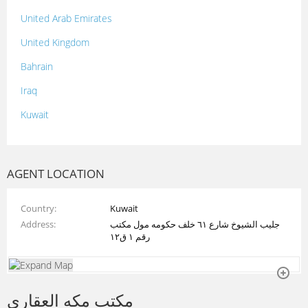
United Arab Emirates
United Kingdom
Bahrain
Iraq
Kuwait
Lebanon
Morocco
AGENT LOCATION
Oman
Country
Kuwait
Palestine
Address
جليب الشيوخ شارع ٦١ خلف حكومه مول مكتب
Qatar
رقم ١ ق١٢
Syria
Tunisia
مكتب مكه العقاري
Turkey