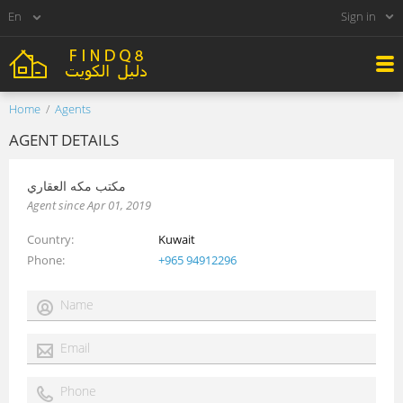
Sign in
Home
Agents
AGENT DETAILS
مكتب مكه العقاري
Agent since Apr 01, 2019
Country
Kuwait
Phone
+965 94912296