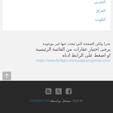
البحرين
العراق
الكويت
لبنان
المغرب
عذرا ولكن الصفحة التي تبحث عنها غير موجودة
سلطنة عمان
يرجى اختيار عقارات من القائمة الرئيسية
او اضغط على الرابط ادناه
فلسطين
https://www.findq8.com/kuwait/properties.html
قطر
سوريا
تونس
تركيا
© 2026, مشغل بواسطة
FindQ8.COM