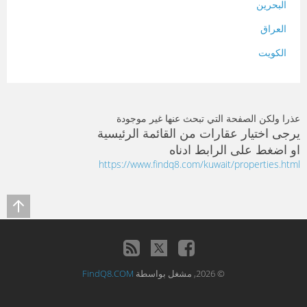
البحرين
العراق
الكويت
لبنان
المغرب
عذرا ولكن الصفحة التي تبحث عنها غير موجودة
سلطنة عمان
يرجى اختيار عقارات من القائمة الرئيسية
او اضغط على الرابط ادناه
فلسطين
https://www.findq8.com/kuwait/properties.html
قطر
سوريا
تونس
تركيا
© 2026, مشغل بواسطة
FindQ8.COM