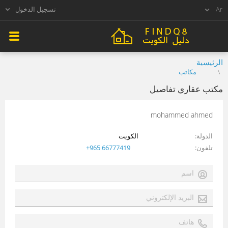
تسجيل الدخول
الرئيسية
مكاتب
مكتب عقاري تفاصيل
mohammed ahmed
الدولة
الكويت
تلفون
+965 66777419