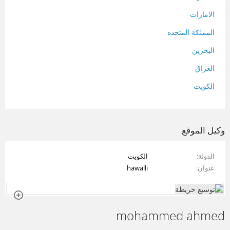
الامارات
المملكة المتحده
البحرين
العراق
الكويت
لبنان
المغرب
وكيل الموقع
سلطنة عمان
الدولة
الكويت
فلسطين
عنوان
hawalli
قطر
سوريا
mohammed ahmed
تونس
تركيا