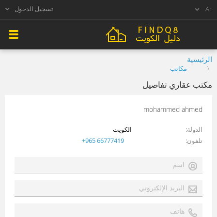
تسجيل الدخول
الرئيسية
مكاتب
مكتب عقاري تفاصيل
mohammed ahmed
الدولة
الكويت
تلفون
+965 66777419