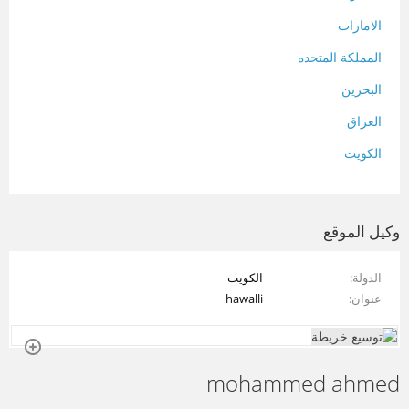
الامارات
المملكة المتحده
البحرين
العراق
الكويت
لبنان
المغرب
وكيل الموقع
سلطنة عمان
الدولة
الكويت
فلسطين
عنوان
hawalli
قطر
سوريا
mohammed ahmed
تونس
تركيا