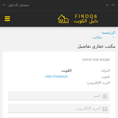
تسجيل الدخول
الرئيسية
مكاتب
مكتب عقاري تفاصيل
trend real estate
الدولة
الكويت
تلفون
+965 97646424
البريد الإلكتروني