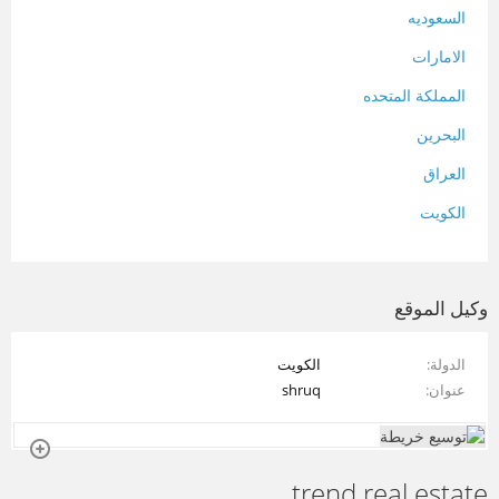
السعوديه
الامارات
المملكة المتحده
البحرين
العراق
الكويت
لبنان
المغرب
وكيل الموقع
سلطنة عمان
الدولة
الكويت
فلسطين
عنوان
shruq
قطر
سوريا
trend real estate
تونس