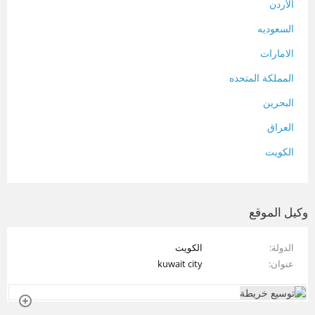
الأردن
السعوديه
الامارات
المملكة المتحده
البحرين
العراق
الكويت
لبنان
المغرب
وكيل الموقع
سلطنة عمان
الدولة
الكويت
فلسطين
عنوان
kuwait city
قطر
سوريا