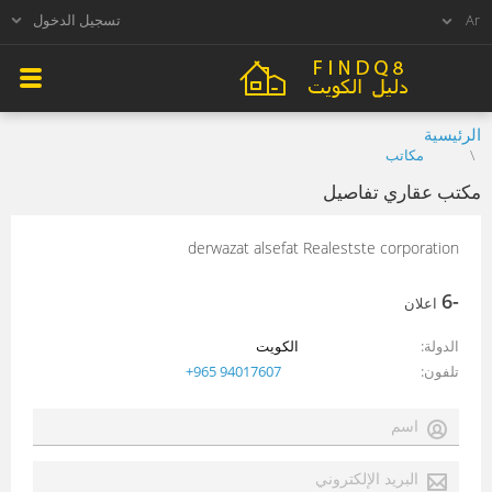
تسجيل الدخول
الرئيسية
مكاتب
مكتب عقاري تفاصيل
derwazat alsefat Realestste corporation
-6
اعلان
الدولة
الكويت
تلفون
+965 94017607