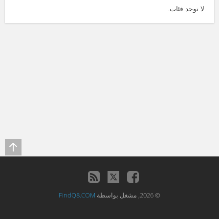
لا توجد فئات.
© 2026, مشغل بواسطة
FindQ8.COM