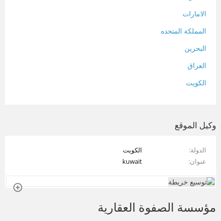
الامارات
المملكة المتحده
البحرين
العراق
الكويت
لبنان
المغرب
وكيل الموقع
سلطنة عمان
الدولة
الكويت
فلسطين
عنوان
kuwait
قطر
سوريا
مؤسسة الصفوة العقارية
تونس
تركيا