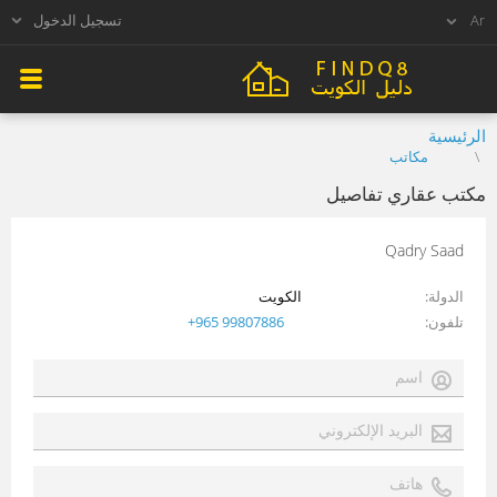
تسجيل الدخول
الرئيسية
مكاتب
مكتب عقاري تفاصيل
Qadry Saad
الدولة
الكويت
تلفون
+965 99807886