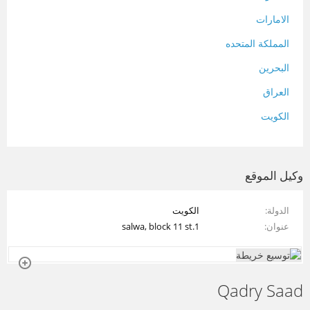
الامارات
المملكة المتحده
البحرين
العراق
الكويت
لبنان
المغرب
وكيل الموقع
سلطنة عمان
الدولة
الكويت
فلسطين
عنوان
salwa, block 11 st.1
قطر
سوريا
Qadry Saad
تونس
تركيا