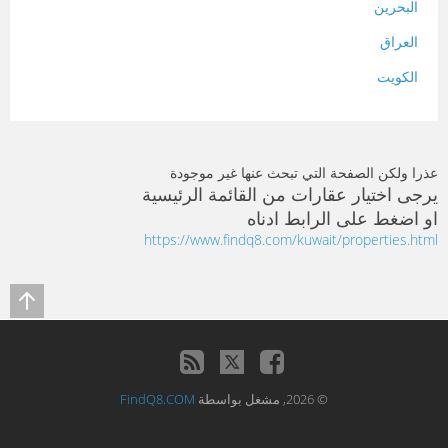
البحرين
العراق
الكويت
لبنان
المغرب
عذرا ولكن الصفحة التي تبحث عنها غير موجودة
سلطنة عمان
يرجى اختيار عقارات من القائمة الرئيسية
او اضغط على الرابط ادناه
فلسطين
https://www.findq8.com/kuwait/properties.html
قطر
سوريا
تونس
تركيا
© 2026, مشغل بواسطة
FindQ8.COM