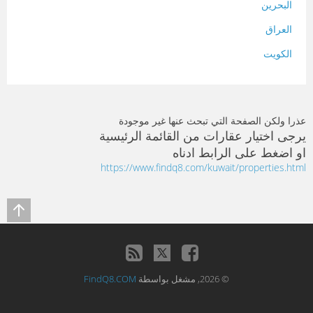
البحرين
العراق
الكويت
لبنان
المغرب
عذرا ولكن الصفحة التي تبحث عنها غير موجودة
سلطنة عمان
يرجى اختيار عقارات من القائمة الرئيسية
او اضغط على الرابط ادناه
فلسطين
https://www.findq8.com/kuwait/properties.html
قطر
سوريا
تونس
تركيا
© 2026, مشغل بواسطة
FindQ8.COM