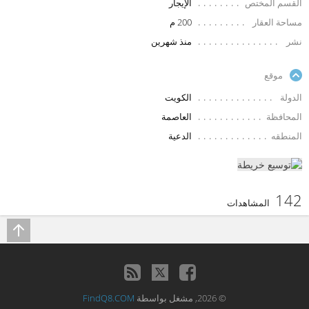
القسم المختص
الإيجار
مساحة العقار
200 م
نشر
منذ شهرين
موقع
الدولة
الكويت
المحافظة
العاصمة
المنطقه
الدعية
142
المشاهدات
© 2026, مشغل بواسطة
FindQ8.COM