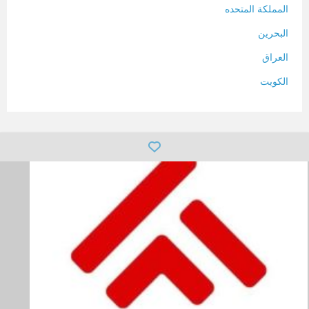
المملكة المتحده
البحرين
العراق
الكويت
لبنان
المغرب
سلطنة عمان
فلسطين
قطر
سوريا
تونس
تركيا