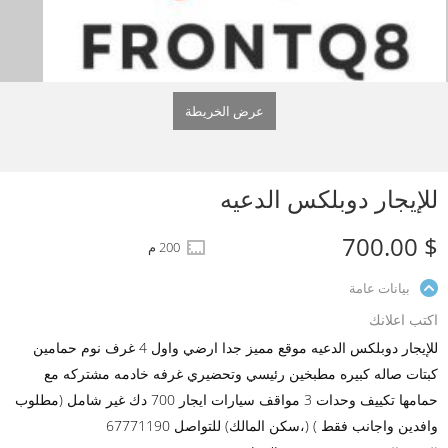
عرض الخريطة
للإيجار دوبلكس الدعيه
$ 700.00
200 م
بيانات عامة
اكتب اعلانك
للإيجار دوبلكس الدعيه موقع مميز جدا ارضي واول 4 غرف نوم حمامين
كبتات صاله كبيره مطبخين رئيسي وتحضيري غرفه خادمه مشتركه مع
حمامها تكييف وحدات 3 مواقف سيارات ايجار 700 دك غير شامل (مطلوب
وافدين واجانب فقط ) (،سكن المالك) للتواصل 67771190