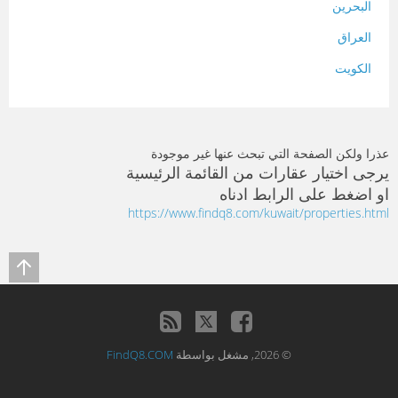
البحرين
العراق
الكويت
لبنان
المغرب
عذرا ولكن الصفحة التي تبحث عنها غير موجودة
سلطنة عمان
يرجى اختيار عقارات من القائمة الرئيسية
او اضغط على الرابط ادناه
فلسطين
https://www.findq8.com/kuwait/properties.html
قطر
سوريا
تونس
تركيا
© 2026, مشغل بواسطة
FindQ8.COM