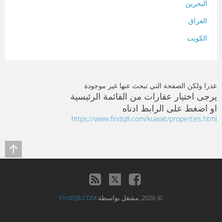
البحرين
العراق
الكويت
لبنان
المغرب
عذرا ولكن الصفحة التي تبحث عنها غير موجودة
سلطنة عمان
يرجى اختيار عقارات من القائمة الرئيسية
او اضغط على الرابط ادناه
فلسطين
https://www.findq8.com/kuwait/properties.html
قطر
سوريا
تونس
تركيا
© 2026, مشغل بواسطة
FindQ8.COM