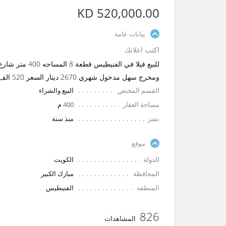
KD 520,000.00
بيانات عامة
اكتب اعلانك
ومخرج سهل مدخول شهري 2670 دينار السعر 520 الف
القسم المختص
البيع والشراء
مساحة العقار
400 م
نشر
منذ سنة
موقع
الدولة
الكويت
المحافظة
مبارك الكبير
المنطقه
الفنيطيس
826
المشاهدات