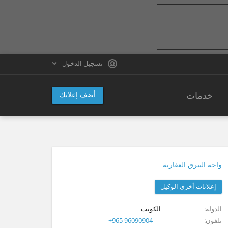
تسجيل الدخول
خدمات
أضف إعلانك
واحة البيرق العقارية
إعلانات أخرى الوكيل
الدولة
الكويت
تلفون
+965 96090904