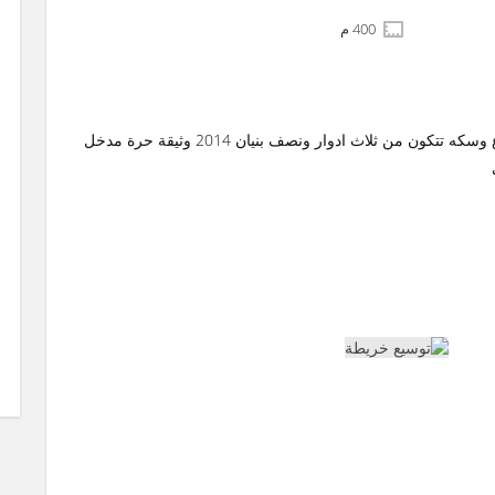
400 م
للبيع فيلا في الفنيطيس قطعة 8 المساحه 400 متر شارع وسكه تتكون من ثلاث ادوار ونصف بنيان 2014 وثيقة حرة مدخل