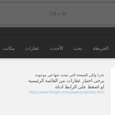
728 x 90
الخريطة
بحث
الأحدث
عقارات
مكاتب
عذرا ولكن الصفحة التي تبحث عنها غير موجودة
يرجى اختيار عقارات من القائمة الرئيسية
او اضغط على الرابط ادناه
https://www.findq8.com/kuwait/properties.html