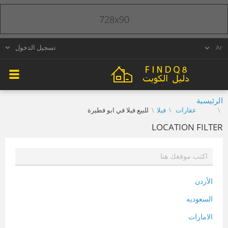
728x90
تسجيل الدخول
الرئيسية
عقارات
فيلا
للبيع فيلا في ابو فطيرة
LOCATION FILTER
الأردن
السعوديه
الامارات