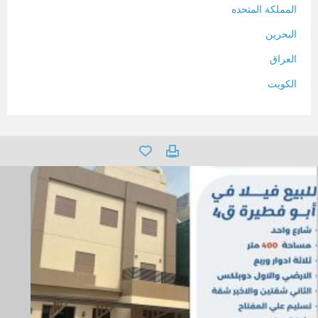
المملكة المتحده
البحرين
العراق
الكويت
لبنان
المغرب
سلطنة عمان
فلسطين
قطر
سوريا
تونس
تركيا