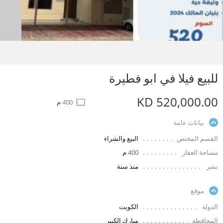
للبيع فيلا في ابو فطيرة
KD 520,000.00
400 م
بيانات عامة
القسم المختص
البيع والشراء
مساحة العقار
400 م
نشر
منذ سنة
موقع
الدولة
الكويت
المحافظة
مبارك الكبير