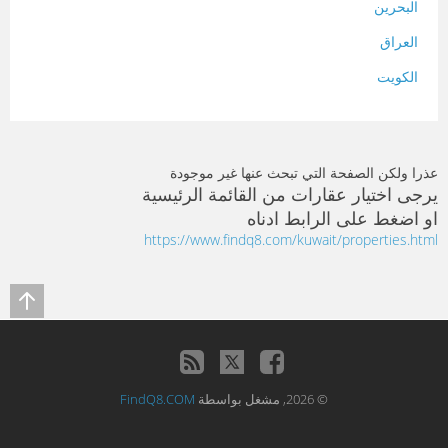
البحرين
العراق
الكويت
لبنان
المغرب
عذرا ولكن الصفحة التي تبحث عنها غير موجودة
سلطنة عمان
يرجى اختيار عقارات من القائمة الرئيسية
او اضغط على الرابط ادناه
فلسطين
https://www.findq8.com/kuwait/properties.html
قطر
سوريا
تونس
تركيا
© 2026, مشغل بواسطة
FindQ8.COM