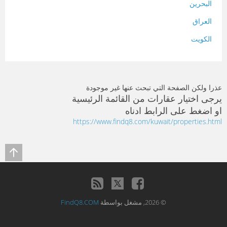
البحرين
العراق
الكويت
لبنان
المغرب
عذرا ولكن الصفحة التي تبحث عنها غير موجودة
سلطنة عمان
يرجى اختيار عقارات من القائمة الرئيسية
او اضغط على الرابط ادناه
فلسطين
https://www.findq8.com/kuwait/properties.html
قطر
سوريا
تونس
تركيا
© 2026, مشغل بواسطة
FindQ8.COM