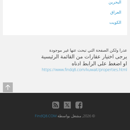
البحرين
العراق
الكويت
لبنان
المغرب
عذرا ولكن الصفحة التي تبحث عنها غير موجودة
سلطنة عمان
يرجى اختيار عقارات من القائمة الرئيسية
او اضغط على الرابط ادناه
فلسطين
https://www.findq8.com/kuwait/properties.html
قطر
سوريا
تونس
تركيا
© 2026, مشغل بواسطة
FindQ8.COM