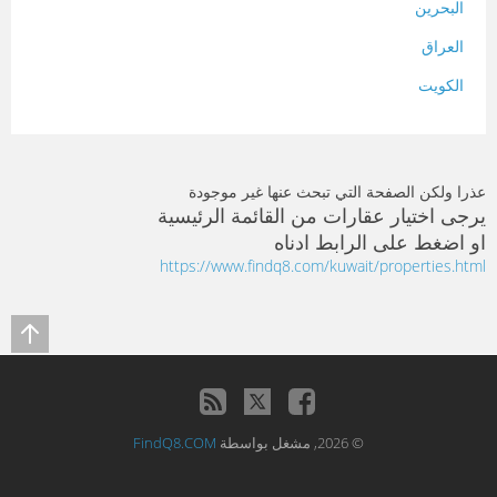
البحرين
العراق
الكويت
لبنان
المغرب
عذرا ولكن الصفحة التي تبحث عنها غير موجودة
سلطنة عمان
يرجى اختيار عقارات من القائمة الرئيسية
او اضغط على الرابط ادناه
فلسطين
https://www.findq8.com/kuwait/properties.html
قطر
سوريا
تونس
تركيا
© 2026, مشغل بواسطة
FindQ8.COM