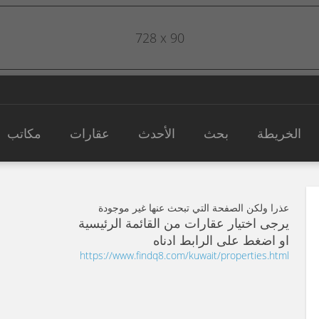
728 x 90
الخريطة
بحث
الأحدث
عقارات
مكاتب
عذرا ولكن الصفحة التي تبحث عنها غير موجودة
يرجى اختيار عقارات من القائمة الرئيسية
او اضغط على الرابط ادناه
https://www.findq8.com/kuwait/properties.html